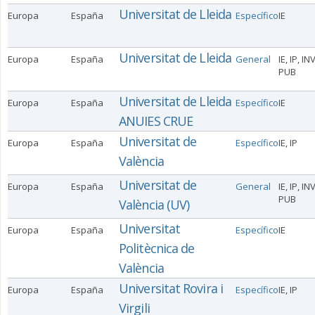
Universitat de Lleida
Europa
España
Específico
IE
Universitat de Lleida
Europa
España
General
IE, IP, IN
PUB
Universitat de Lleida
Europa
España
Específico
IE
ANUIES CRUE
Universitat de
Europa
España
Específico
IE, IP
València
Universitat de
Europa
España
General
IE, IP, IN
PUB
València (UV)
Universitat
Europa
España
Específico
IE
Politècnica de
València
Universitat Rovira i
Europa
España
Específico
IE, IP
Virgili