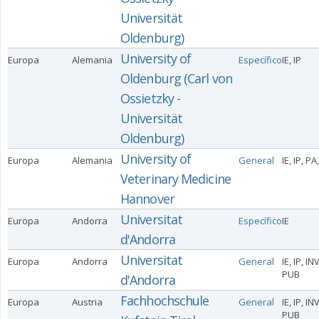
Universität
Oldenburg)
University of
Europa
Alemania
Específico
IE, IP
Oldenburg (Carl von
Ossietzky -
Universität
Oldenburg)
University of
Europa
Alemania
General
IE, IP, PA
Veterinary Medicine
Hannover
Universitat
Europa
Andorra
Específico
IE
d'Andorra
Universitat
Europa
Andorra
General
IE, IP, IN
PUB
d'Andorra
Fachhochschule
Europa
Austria
General
IE, IP, IN
PUB