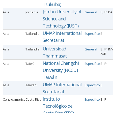
Tsukuba)
Jordan University of
Asia
Jordania
General
IE, IP, PA
Science and
Technology (JUST)
UMAP International
Asia
Tailandia
Específico
IE
Secretariat
Universidad
Asia
Tailandia
General
IE, IP, IN
PUB
Thammasat
National Chengchi
Asia
Taiwán
Específico
IE, IP
University (NCCU)
Taiwán
UMAP International
Asia
Taiwán
Específico
IE
Secretariat
Instituto
Centroamérica
Costa Rica
Específico
IE, IP
Tecnológico de