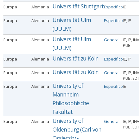
Universität Stuttgart
Europa
Alemania
Específico
IE
Universität Ulm
Europa
Alemania
Específico
IE, IP
(UULM)
Universität Ulm
Europa
Alemania
General
IE, IP, IN
PUB
(UULM)
Universität zu Köln
Europa
Alemania
Específico
IE, IP
Universität zu Köln
Europa
Alemania
General
IE, IP, IN
PUB, ED 
University of
Europa
Alemania
Específico
IE
Mannheim
Philosophische
Fakultät
University of
Europa
Alemania
General
IE, IP, IN
PUB, ED 
Oldenburg (Carl von
Ossietzky -