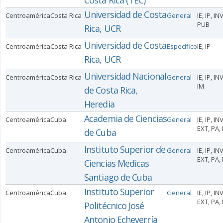
Costa Rica (TEC)
Universidad de Costa
Centroamérica
Costa Rica
General
IE, IP, IN
PUB
Rica, UCR
Universidad de Costa
Centroamérica
Costa Rica
Específico
IE, IP
Rica, UCR
Universidad Nacional
Centroamérica
Costa Rica
General
IE, IP, IN
IM
de Costa Rica,
Heredia
Academia de Ciencias
Centroamérica
Cuba
General
IE, IP, INV
EXT, PA,
de Cuba
Instituto Superior de
Centroamérica
Cuba
General
IE, IP, INV
EXT, PA,
Ciencias Medicas
Santiago de Cuba
Instituto Superior
Centroamérica
Cuba
General
IE, IP, INV
EXT, PA,
Politécnico José
Antonio Echeverría