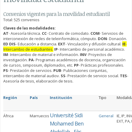
Convenios vigentes para la movilidad estudiantil
Total: 525 convenios
Claves de las modalidades:
AT
- Asesoría técnica.
CC
- Contrato de comodato.
COM
- Servicios de
interconexión de redes de teleinformática, cómputo.
DON
- Donación.
ED DIS
- Educación a distancia.
EXT
- Vinculación y difusión cultural.
IE
-
Intercambio de estudiantes.
IP
- Intercambio de personal académico.
IM
- Intercambio de material e información.
INV
- Proyectos de
investigación.
PA
- Programas académicos de docencia, organización
de cursos, simposium, diplomados, etc.
PP
- Prácticas profesionales.
PS
- Prestación de servicios.
PUB
- Publicaciones conjuntas,
intercambio de material audiov.
SS
- Prestación de servicio social.
TES
-
Asesoría de tesis, elaboración de tesis.
Región
País
Institución
Tipo
Modalid
Université Sidi
África
Marruecos
General
IE, IP, INV
EXT, PA,
Mohamed Ben
Abdellah - Fès