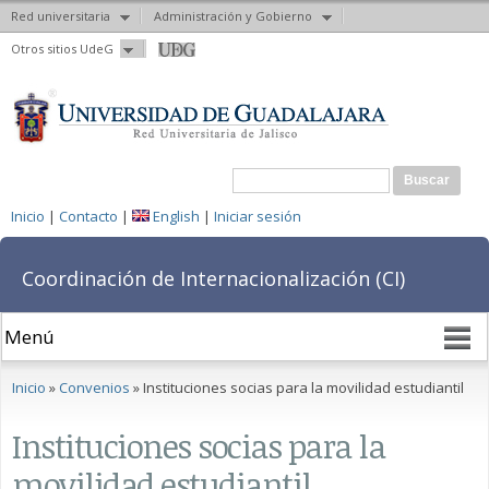
Red universitaria
Administración y Gobierno
Pasar al
Otros sitios UdeG
contenido
principal
Formulario de búsqueda
Buscar
Inicio
|
Contacto
|
English
|
Iniciar sesión
Coordinación de Internacionalización (CI)
Se encuentra usted aquí
Inicio
»
Convenios
» Instituciones socias para la movilidad estudiantil
Instituciones socias para la
movilidad estudiantil