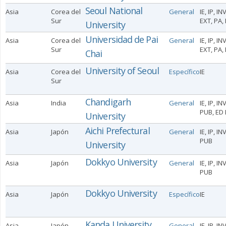
Seoul National
Asia
Corea del
General
IE, IP, INV
Sur
EXT, PA,
University
Universidad de Pai
Asia
Corea del
General
IE, IP, INV
Sur
EXT, PA,
Chai
University of Seoul
Asia
Corea del
Específico
IE
Sur
Chandigarh
Asia
India
General
IE, IP, IN
PUB, ED 
University
Aichi Prefectural
Asia
Japón
General
IE, IP, IN
PUB
University
Dokkyo University
Asia
Japón
General
IE, IP, IN
PUB
Dokkyo University
Asia
Japón
Específico
IE
Kanda University
Asia
Japón
General
IE, IP, IN