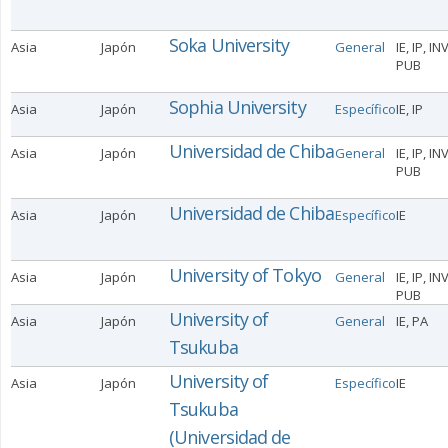
Soka University
Asia
Japón
General
IE, IP, IN
PUB
Sophia University
Asia
Japón
Específico
IE, IP
Universidad de Chiba
Asia
Japón
General
IE, IP, IN
PUB
Universidad de Chiba
Asia
Japón
Específico
IE
University of Tokyo
Asia
Japón
General
IE, IP, IN
PUB
University of
Asia
Japón
General
IE, PA
Tsukuba
University of
Asia
Japón
Específico
IE
Tsukuba
(Universidad de