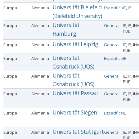
Universität Bielefeld
Europa
Alemania
Específico
IE, IP
(Bielefeld University)
Universität
Europa
Alemania
General
IE, IP, IN
PUB
Hamburg
Universität Leipzig
Europa
Alemania
General
IE, IP, IN
PUB
Universität
Europa
Alemania
Específico
IE
Osnabrück (UOS)
Universität
Europa
Alemania
General
IE, IP, IN
PUB
Osnabrück (UOS)
Universität Passau
Europa
Alemania
General
IE, IP, IN
PUB
Universität Siegen
Europa
Alemania
Específico
IE
Universität Stuttgart
Europa
Alemania
General
IE, IP, IN
PUB