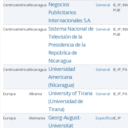
Negocios
Centroamérica
Nicaragua
General
IE, IP, IN
PUB
Publicitarios
Internacionales S.A.
Sistema Nacional de
Centroamérica
Nicaragua
General
IE, IP, IN
PUB
Televisión de la
Presidencia de la
República de
Nicaragua
Universidad
Centroamérica
Nicaragua
General
IE, IP, PA
Americana
(Nicaragua)
University of Tirana
Europa
Albania
General
IE, IP, PA
(Universidad de
Tirana)
Georg-August-
Europa
Alemania
Específico
IE, IP
Universität