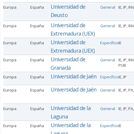
Universidad de
Europa
España
General
IE, IP, IN
Deusto
Universidad de
Europa
España
General
IE, IP, IN
Extremadura (UEX)
Universidad de
Europa
España
Específico
IE
Extremadura (UEX)
Universidad de
Europa
España
General
IE, IP, IN
PUB
Granada
Universidad de Jaén
Europa
España
Específico
IE, IP
Universidad de Jaén
Europa
España
General
IE, IP, P
Universidad de la
Europa
España
General
IE, IP, PA
Laguna
Universidad de la
Europa
España
Específico
IE
Laguna