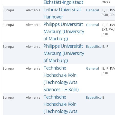
Eichstätt-Ingolstadt
Otras
Leibniz Universität
Europa
Alemania
General
IE, IP, IN
PUB, ED 
Hannover
Philipps Universität
Europa
Alemania
General
IE, IP, INV
EXT, PA, 
Marburg (University
PUB
of Marburg)
Philipps Universität
Europa
Alemania
Específico
IE, IP
Marburg (University
of Marburg)
Technische
Europa
Alemania
General
IE, IP, IN
PUB
Hochschule Köln
(Technology Arts
Sciences TH Köln)
Technische
Europa
Alemania
Específico
IE
Hochschule Köln
(Technology Arts