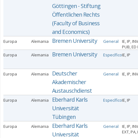
Göttingen - Stiftung
Öffentlichen Rechts
(Faculty of Business
and Economics)
Bremen University
Europa
Alemania
General
IE, IP, IN
PUB, ED 
Bremen University
Europa
Alemania
Específico
IE, IP
Deutscher
Europa
Alemania
General
IE, IP, IN
Akademischer
Austauschdienst
Eberhard Karls
Europa
Alemania
Específico
IE, IP
Universität
Tübingen
Eberhard Karls
Europa
Alemania
General
IE, IP, INV
EXT, PA,
Universität