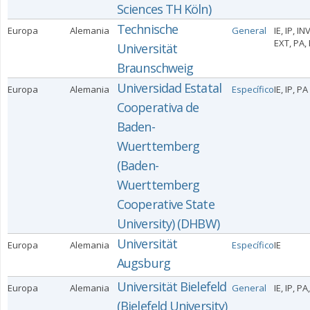
Sciences TH Köln)
Technische
Europa
Alemania
General
IE, IP, INV
EXT, PA,
Universität
Braunschweig
Universidad Estatal
Europa
Alemania
Específico
IE, IP, PA
Cooperativa de
Baden-
Wuerttemberg
(Baden-
Wuerttemberg
Cooperative State
University) (DHBW)
Universität
Europa
Alemania
Específico
IE
Augsburg
Universität Bielefeld
Europa
Alemania
General
IE, IP, P
(Bielefeld University)