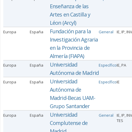
Enseñanza de las
Artes en Castilla y
Léon (Arcyl)
Fundación para la
Europa
España
General
IE, IP, IN
Investigación Agraria
en la Provincia de
Almería (FIAPA)
Universidad
Europa
España
Específico
IE, PA
Autónoma de Madrid
Universidad
Europa
España
Específico
IE
Autónoma de
Madrid-Becas UAM-
Grupo Santander
Universidad
Europa
España
General
IE, IP, INV
TES
Complutense de
Madrid