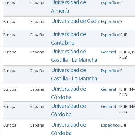
Universidad de
Europa
España
Específico
IE
Almería
Universidad de Cádiz
Europa
España
Específico
IE
Universidad de
Europa
España
Específico
IE, IP
Cantabria
Universidad de
Europa
España
General
IE, INV, P
PUB
Castilla - La Mancha
Universidad de
Europa
España
Específico
IE
Castilla - La Mancha
Universidad de
Europa
España
General
IE, IP, IN
PUB
Córdoba
Universidad de
Europa
España
General
IE, IP, IN
PUB
Córdoba
Universidad de
Europa
España
Específico
IE, IP
Córdoba