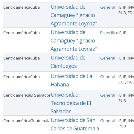
Universidad de
Centroamérica
Cuba
General
IE, IP, IN
PUB, ED 
Camagüey "Ignacio
Agramonte Loynaz"
Universidad de
Centroamérica
Cuba
Específico
IE, IP
Camagüey "Ignacio
Agramonte Loynaz"
Universidad de
Centroamérica
Cuba
General
IE, IP, IN
Cienfuegos
Universidad de La
Centroamérica
Cuba
General
IE, IP, INV
EXT, PA,
Habana
Universidad
Centroamérica
El Salvador
General
IE, IP, IN
PUB
Tecnológica de El
Salvador
Universidad de San
Centroamérica
Guatemala
General
IE, IP, IN
PUB
Carlos de Guatemala