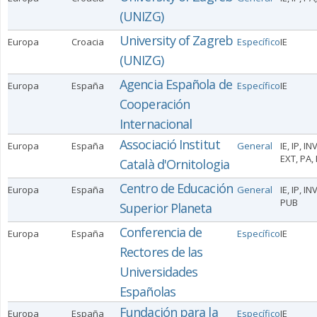
(UNIZG)
University of Zagreb
Europa
Croacia
Específico
IE
(UNIZG)
Agencia Española de
Europa
España
Específico
IE
Cooperación
Internacional
Associació Institut
Europa
España
General
IE, IP, INV
EXT, PA,
Català d'Ornitologia
Centro de Educación
Europa
España
General
IE, IP, IN
PUB
Superior Planeta
Conferencia de
Europa
España
Específico
IE
Rectores de las
Universidades
Españolas
Fundación para la
Europa
España
Específico
IE