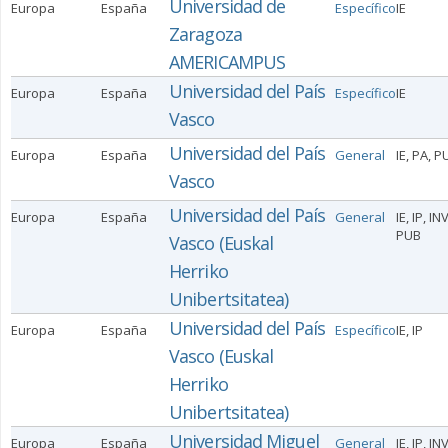
Universidad de
Europa
España
Específico
IE
Zaragoza
AMERICAMPUS
Universidad del País
Europa
España
Específico
IE
Vasco
Universidad del País
Europa
España
General
IE, PA, P
Vasco
Universidad del País
Europa
España
General
IE, IP, IN
PUB
Vasco (Euskal
Herriko
Unibertsitatea)
Universidad del País
Europa
España
Específico
IE, IP
Vasco (Euskal
Herriko
Unibertsitatea)
Universidad Miguel
Europa
España
General
IE, IP, IN