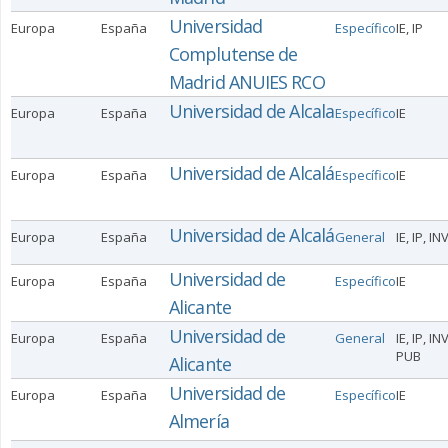
Universidad
Europa
España
Específico
IE, IP
Complutense de
Madrid ANUIES RCO
Universidad de Alcala
Europa
España
Específico
IE
Universidad de Alcalá
Europa
España
Específico
IE
Universidad de Alcalá
Europa
España
General
IE, IP, IN
Universidad de
Europa
España
Específico
IE
Alicante
Universidad de
Europa
España
General
IE, IP, IN
PUB
Alicante
Universidad de
Europa
España
Específico
IE
Almería