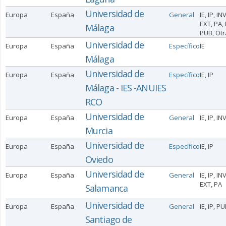
Universidad de
Europa
España
General
IE, IP, INV
EXT, PA, 
Málaga
PUB, Otr
Universidad de
Europa
España
Específico
IE
Málaga
Universidad de
Europa
España
Específico
IE, IP
Málaga - IES -ANUIES
RCO
Universidad de
Europa
España
General
IE, IP, IN
Murcia
Universidad de
Europa
España
Específico
IE, IP
Oviedo
Universidad de
Europa
España
General
IE, IP, INV
EXT, PA
Salamanca
Universidad de
Europa
España
General
IE, IP, P
Santiago de