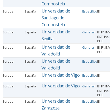
Compostela
Universidad de
Europa
España
Específico
IE
Santiago de
Compostela
Universidad de
Europa
España
General
IE, IP, INV
EXT, PA, 
Sevilla
PUB
Universidad de
Europa
España
General
IE, IP, IN
PUB
Valladolid
Universidad de
Europa
España
Específico
IE
Valladolid
Universidad de Vigo
Europa
España
Específico
IE
Universidad de Vigo
Europa
España
General
IE, IP, INV
EXT, PA, 
PUB
Universidad de
Europa
España
Específico
IE
Zaragoza