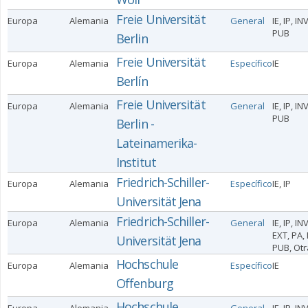
Freie Universität
Europa
Alemania
General
IE, IP, INV
PUB
Berlin
Freie Universität
Europa
Alemania
Específico
IE
Berlín
Freie Universität
Europa
Alemania
General
IE, IP, INV
PUB
Berlin -
Lateinamerika-
Institut
Friedrich-Schiller-
Europa
Alemania
Específico
IE, IP
Universität Jena
Friedrich-Schiller-
Europa
Alemania
General
IE, IP, INV
EXT, PA, 
Universität Jena
PUB, Otr
Hochschule
Europa
Alemania
Específico
IE
Offenburg
Hochschule