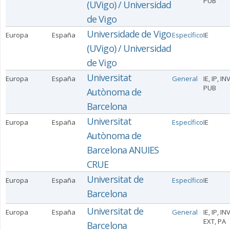
PUB
(UVigo) / Universidad
de Vigo
Universidade de Vigo
Europa
España
Específico
IE
(UVigo) / Universidad
de Vigo
Universitat
Europa
España
General
IE, IP, IN
PUB
Autònoma de
Barcelona
Universitat
Europa
España
Específico
IE
Autònoma de
Barcelona ANUIES
CRUE
Universitat de
Europa
España
Específico
IE
Barcelona
Universitat de
Europa
España
General
IE, IP, INV
EXT, PA
Barcelona