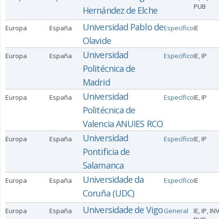
PUB
Hernández de Elche
Universidad Pablo de
Europa
España
Específico
IE
Olavide
Universidad
Europa
España
Específico
IE, IP
Politécnica de
Madrid
Universidad
Europa
España
Específico
IE, IP
Politécnica de
Valencia ANUIES RCO
Universidad
Europa
España
Específico
IE, IP
Pontificia de
Salamanca
Universidade da
Europa
España
Específico
IE
Coruña (UDC)
Universidade de Vigo
Europa
España
General
IE, IP, IN