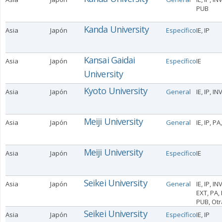
PUB
Kanda University
Asia
Japón
Específico
IE, IP
Kansai Gaidai
Asia
Japón
Específico
IE
University
Kyoto University
Asia
Japón
General
IE, IP, IN
Meiji University
Asia
Japón
General
IE, IP, P
Meiji University
Asia
Japón
Específico
IE
Seikei University
Asia
Japón
General
IE, IP, INV
EXT, PA, 
PUB, Otr
Seikei University
Asia
Japón
Específico
IE, IP