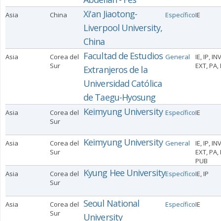
Xi'an Jiaotong-
Asia
China
Específico
IE
Liverpool University,
China
Facultad de Estudios
Asia
Corea del
General
IE, IP, INV
Sur
EXT, PA,
Extranjeros de la
Universidad Católica
de Taegu-Hyosung
Keimyung University
Asia
Corea del
Específico
IE
Sur
Keimyung University
Asia
Corea del
General
IE, IP, INV
Sur
EXT, PA, 
PUB
Kyung Hee University
Asia
Corea del
Específico
IE, IP
Sur
Seoul National
Asia
Corea del
Específico
IE
Sur
University