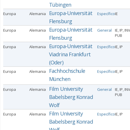
Tübingen
Europa-Universität
Europa
Alemania
Específico
IE
Flensburg
Europa-Universität
Europa
Alemania
General
IE, IP, IN
PUB
Flensburg
Europa-Universität
Europa
Alemania
Específico
IE, IP
Viadrina Frankfurt
(Oder)
Fachhochschule
Europa
Alemania
Específico
IE, IP
München
Film University
Europa
Alemania
General
IE, IP, IN
PUB
Babelsberg Konrad
Wolf
Film University
Europa
Alemania
Específico
IE, IP
Babelsberg Konrad
Wolf