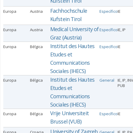
Kufstein Tirol
Fachhochschule
Europa
Austria
Específico
IE
Kufstein Tirol
Medical University of
Europa
Austria
Específico
IE, IP
Graz (Austria)
Institut des Hautes
Europa
Bélgica
Específico
IE
Etudes et
Communications
Sociales (IHECS)
Institut des Hautes
Europa
Bélgica
General
IE, IP, IN
PUB
Etudes et
Communications
Sociales (IHECS)
Vrije Universiteit
Europa
Bélgica
Específico
IE
Brussel (VUB)
University of Zagreb
Europa
Croacia
General
IE, IP, P