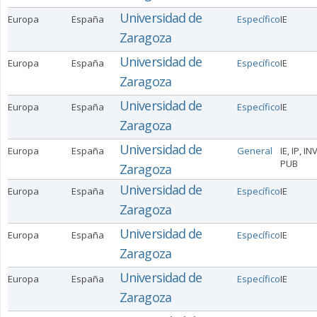
Universidad de
Europa
España
Específico
IE
Zaragoza
Universidad de
Europa
España
Específico
IE
Zaragoza
Universidad de
Europa
España
Específico
IE
Zaragoza
Universidad de
Europa
España
General
IE, IP, IN
PUB
Zaragoza
Universidad de
Europa
España
Específico
IE
Zaragoza
Universidad de
Europa
España
Específico
IE
Zaragoza
Universidad de
Europa
España
Específico
IE
Zaragoza