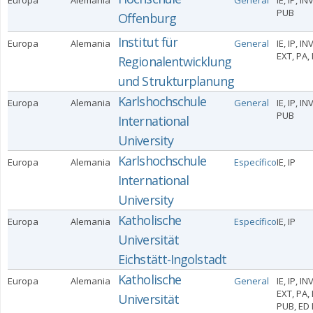
Europa
Alemania
General
IE, IP, IN
PUB
Offenburg
Institut für
Europa
Alemania
General
IE, IP, INV
EXT, PA,
Regionalentwicklung
und Strukturplanung
Karlshochschule
Europa
Alemania
General
IE, IP, IN
PUB
International
University
Karlshochschule
Europa
Alemania
Específico
IE, IP
International
University
Katholische
Europa
Alemania
Específico
IE, IP
Universität
Eichstätt-Ingolstadt
Katholische
Europa
Alemania
General
IE, IP, INV
EXT, PA, 
Universität
PUB, ED 