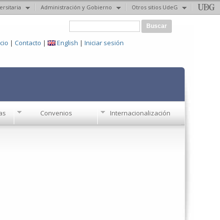
ersitaria
Administración y Gobierno
Otros sitios UdeG
Formulario de búsqueda
Buscar
icio
|
Contacto
|
English
|
Iniciar sesión
as
Convenios
Internacionalización