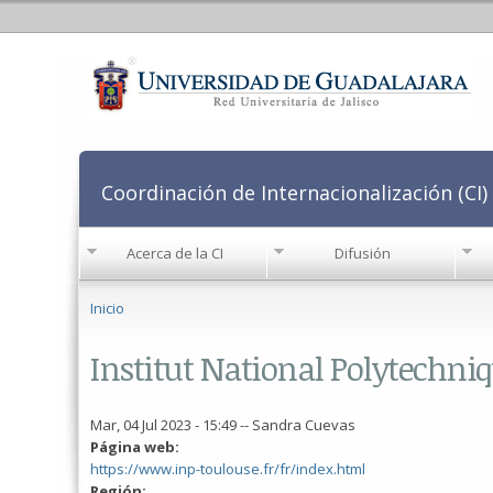
Coordinación de Internacionalización (CI)
Acerca de la CI
Difusión
Se encuentra usted aquí
Inicio
Institut National Polytechniq
Mar, 04 Jul 2023 - 15:49
--
Sandra Cuevas
Página web:
https://www.inp-toulouse.fr/fr/index.html
Región: