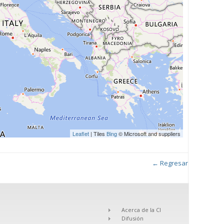
Leaflet
| Tiles
Bing
© Microsoft and suppliers
← Regresar
Acerca de la CI
Difusión