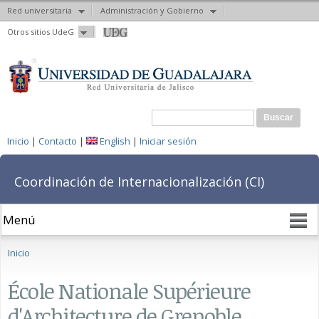
Red universitaria
Administración y Gobierno
Pasar al
Otros sitios UdeG
contenido
principal
Formulario de búsqueda
Buscar
Inicio
|
Contacto
|
English
|
Iniciar sesión
Coordinación de Internacionalización (CI)
Se encuentra usted aquí
Inicio
École Nationale Supérieure
d'Architecture de Grenoble