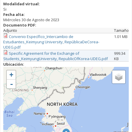
Modalidad virtual:
Si
Fecha alta:
Miércoles 30 de Agosto de 2023
Documento PDF:
Adjunto
Tamaño
Convenio Específico_Intercambio de
1.01 MB
Estudiantes_Keimyung University, RepúblicaDeCorea-
UDEG.pdf
Specific Agreement for the Exchange of
999.34
Students_KeimyungUniversity, RepublicOfKorea-UDEG.pdf
KB
Ubicación:
+
-