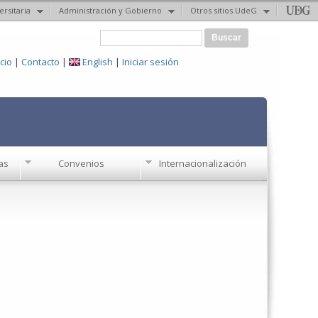
ersitaria
Administración y Gobierno
Otros sitios UdeG
Formulario de búsqueda
Buscar
icio
|
Contacto
|
English
|
Iniciar sesión
as
Convenios
Internacionalización