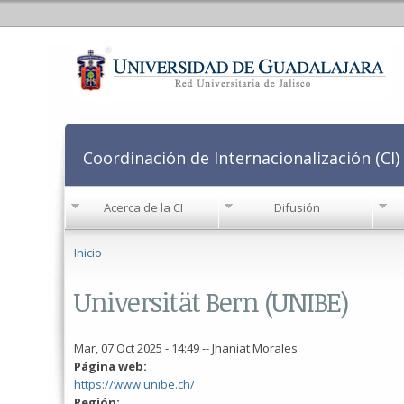
Coordinación de Internacionalización (CI)
Acerca de la CI
Difusión
Se encuentra usted aquí
Inicio
Universität Bern (UNIBE)
Mar, 07 Oct 2025 - 14:49
--
Jhaniat Morales
Página web:
https://www.unibe.ch/
Región: