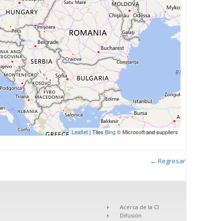
Leaflet
| Tiles
Bing
© Microsoft and suppliers
← Regresar
Acerca de la CI
Difusión