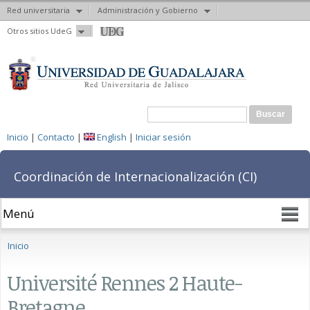
Red universitaria
Administración y Gobierno
Pasar al
Otros sitios UdeG
contenido
principal
Formulario de búsqueda
Buscar
Inicio
|
Contacto
|
English
|
Iniciar sesión
Coordinación de Internacionalización (CI)
Se encuentra usted aquí
Inicio
Université Rennes 2 Haute-
Bretagne