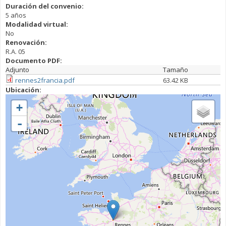
Duración del convenio:
5 años
Modalidad virtual:
No
Renovación:
R.A. 05
Documento PDF:
Adjunto
Tamaño
rennes2francia.pdf
63.42 KB
Ubicación:
+
-