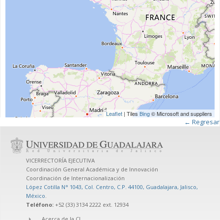
Leaflet
| Tiles
Bing
© Microsoft and suppliers
← Regresar
VICERRECTORÍA EJECUTIVA
Coordinación General Académica y de Innovación
Coordinación de Internacionalización
López Cotilla N° 1043, Col. Centro, C.P. 44100, Guadalajara, Jalisco,
México
.
Teléfono:
+52 (33) 3134 2222 ext. 12934
Acerca de la CI