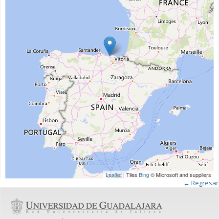
Leaflet
| Tiles
Bing
© Microsoft and suppliers
← Regresar