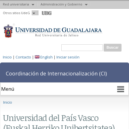
Red universitaria
Administración y Gobierno
Pasar al
Otros sitios UdeG
contenido
principal
Formulario de búsqueda
Buscar
Inicio
|
Contacto
|
English
|
Iniciar sesión
Coordinación de Internacionalización (CI)
Se encuentra usted aquí
Inicio
Universidad del País Vasco
(Euskal Herriko Unibertsitatea)