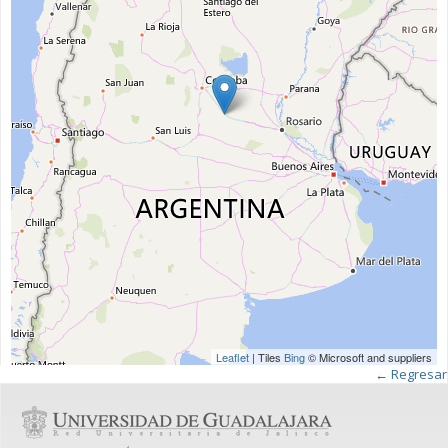
Leaflet
| Tiles
Bing
© Microsoft and suppliers
← Regresar