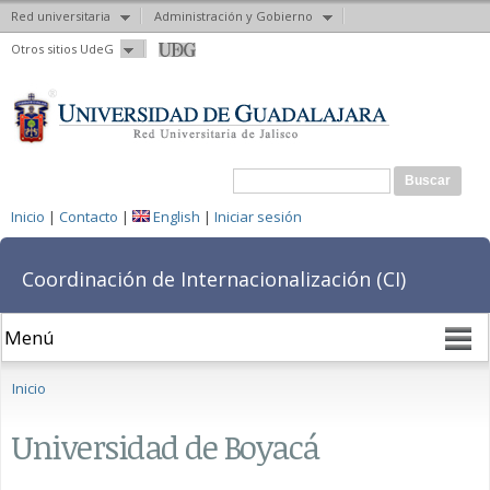
Red universitaria
Administración y Gobierno
Pasar al
Otros sitios UdeG
contenido
principal
Formulario de búsqueda
Buscar
Inicio
|
Contacto
|
English
|
Iniciar sesión
Coordinación de Internacionalización (CI)
Se encuentra usted aquí
Inicio
Universidad de Boyacá