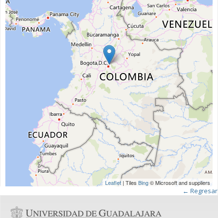
Leaflet
| Tiles
Bing
© Microsoft and suppliers
← Regresar