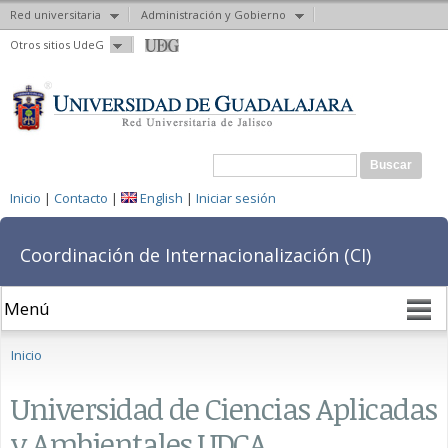
Red universitaria
Administración y Gobierno
Pasar al
Otros sitios UdeG
contenido
principal
Formulario de búsqueda
Buscar
Inicio
|
Contacto
|
English
|
Iniciar sesión
Coordinación de Internacionalización (CI)
Se encuentra usted aquí
Inicio
Universidad de Ciencias Aplicadas
y Ambientales UDCA