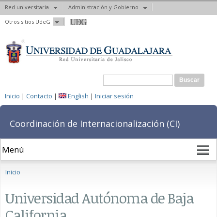
Red universitaria
Administración y Gobierno
Pasar al
Otros sitios UdeG
contenido
principal
Formulario de búsqueda
Buscar
Inicio
|
Contacto
|
English
|
Iniciar sesión
Coordinación de Internacionalización (CI)
Se encuentra usted aquí
Inicio
Universidad Autónoma de Baja
California