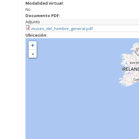
Modalidad virtual:
No
Documento PDF:
Adjunto
museo_del_hombre_general.pdf
Ubicación:
+
-