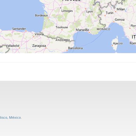
alisco, México
.