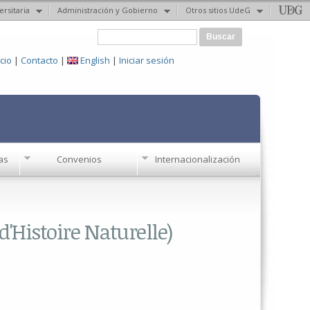
ersitaria
Administración y Gobierno
Otros sitios UdeG
Formulario de búsqueda
Buscar
icio
|
Contacto
|
English
|
Iniciar sesión
as
Convenios
Internacionalización
Histoire Naturelle)