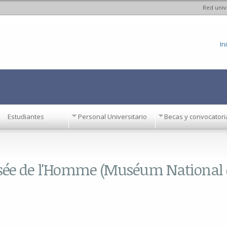
Red univ
Pasar al
contenido
principal
In
Estudiantes
Personal Universitario
Becas y convocatori
usée de l'Homme (Muséum National d'