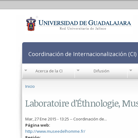
Coordinación de Internacionalización (CI)
Acerca de la CI
Difusión
Se encuentra usted aquí
Inicio
Laboratoire d'Éthnologie, M
Mar, 27 Ene 2015 - 13:25
--
Coordinación de...
Página web:
http://www.museedelhomme.fr/
Región: