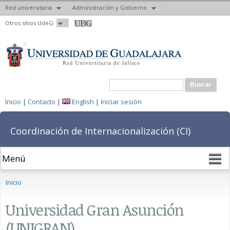
Red universitaria
Administración y Gobierno
Pasar al
Otros sitios UdeG
contenido
principal
Formulario de búsqueda
Buscar
Inicio
|
Contacto
|
English
|
Iniciar sesión
Coordinación de Internacionalización (CI)
Se encuentra usted aquí
Inicio
Universidad Gran Asunción
(UNIGRAN)