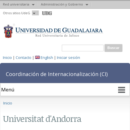
Red universitaria
Administración y Gobierno
Pasar al
Otros sitios UdeG
contenido
principal
Formulario de búsqueda
Buscar
Inicio
|
Contacto
|
English
|
Iniciar sesión
Coordinación de Internacionalización (CI)
Se encuentra usted aquí
Inicio
Universitat d'Andorra