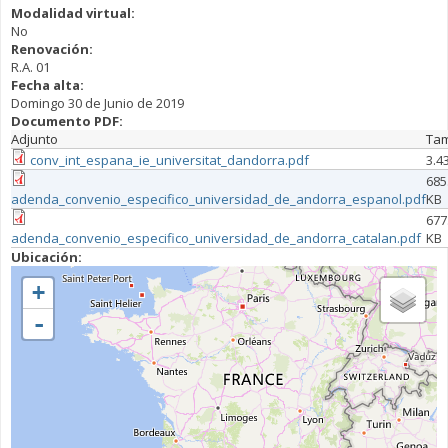
Modalidad virtual:
No
Renovación:
R.A. 01
Fecha alta:
Domingo 30 de Junio de 2019
Documento PDF:
Adjunto
Ta
conv_int_espana_ie_universitat_dandorra.pdf
3.4
685
adenda_convenio_especifico_universidad_de_andorra_espanol.pdf
KB
677
adenda_convenio_especifico_universidad_de_andorra_catalan.pdf
KB
Ubicación:
+
-