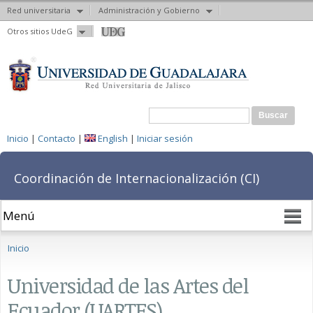
Red universitaria
Administración y Gobierno
Pasar al
Otros sitios UdeG
contenido
principal
Formulario de búsqueda
Buscar
Inicio
|
Contacto
|
English
|
Iniciar sesión
Coordinación de Internacionalización (CI)
Se encuentra usted aquí
Inicio
Universidad de las Artes del
Ecuador (UARTES)