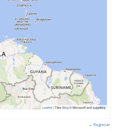
Leaflet
| Tiles
Bing
© Microsoft and suppliers
← Regresar