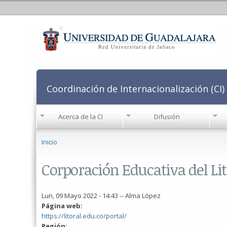
Coordinación de Internacionalización (CI)
Acerca de la CI
Difusión
Se encuentra usted aquí
Inicio
Corporación Educativa del Li
Lun, 09 Mayo 2022 - 14:43
--
Alma López
Página web:
https://litoral.edu.co/portal/
Región: