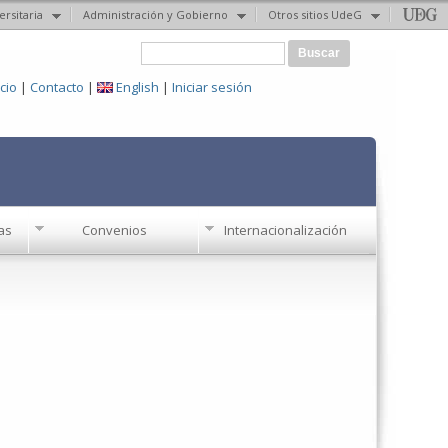
ersitaria
Administración y Gobierno
Otros sitios UdeG
Formulario de búsqueda
Buscar
icio
|
Contacto
|
English
|
Iniciar sesión
as
Convenios
Internacionalización