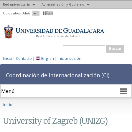
Red universitaria
Administración y Gobierno
Pasar al
Otros sitios UdeG
contenido
principal
Formulario de búsqueda
Buscar
Inicio
|
Contacto
|
English
|
Iniciar sesión
Coordinación de Internacionalización (CI)
Se encuentra usted aquí
Inicio
University of Zagreb (UNIZG)