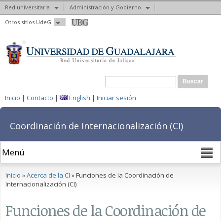
Red universitaria
Administración y Gobierno
Pasar al
Otros sitios UdeG
contenido
principal
Formulario de búsqueda
Buscar
Inicio
|
Contacto
|
English
|
Iniciar sesión
Coordinación de Internacionalización (CI)
Se encuentra usted aquí
Inicio
»
Acerca de la CI
» Funciones de la Coordinación de
Internacionalización (CI)
Funciones de la Coordinación de