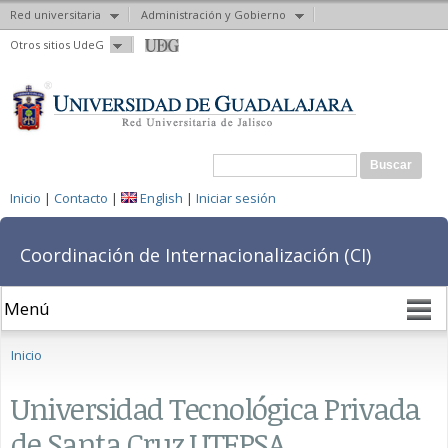
Red universitaria
Administración y Gobierno
Pasar al
Otros sitios UdeG
contenido
principal
Formulario de búsqueda
Buscar
Inicio
|
Contacto
|
English
|
Iniciar sesión
Coordinación de Internacionalización (CI)
Se encuentra usted aquí
Inicio
Universidad Tecnológica Privada
de Santa Cruz UTEPSA