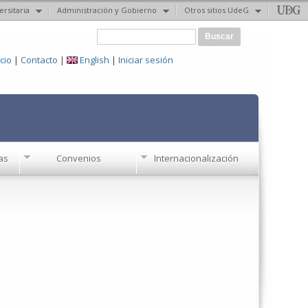
ersitaria
Administración y Gobierno
Otros sitios UdeG
Formulario de búsqueda
Buscar
icio
|
Contacto
|
English
|
Iniciar sesión
as
Convenios
Internacionalización