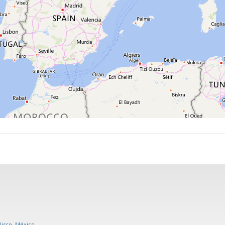
alisco, México
.