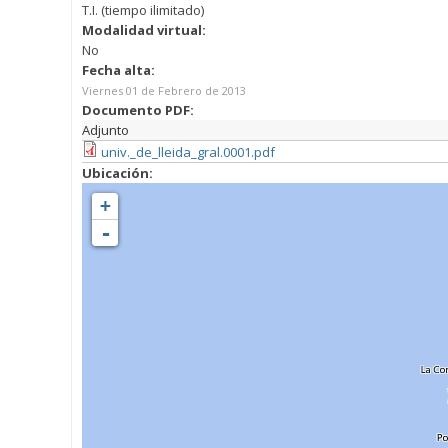
T.I. (tiempo ilimitado)
Modalidad virtual:
No
Fecha alta:
Viernes 01 de Febrero de 2013
Documento PDF:
Adjunto
univ._de_lleida_gral.0001.pdf
Ubicación:
+
-