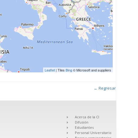
Leaflet
| Tiles
Bing
© Microsoft and suppliers
← Regresar
Acerca de la CI
Difusión
Estudiantes
Personal Universitario
Becas y convocatorias