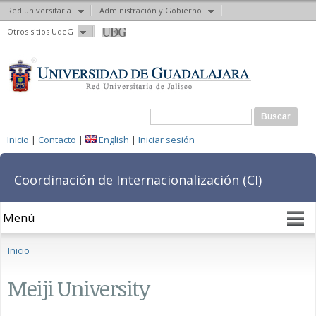
Red universitaria
Administración y Gobierno
Pasar al
Otros sitios UdeG
contenido
principal
Formulario de búsqueda
Buscar
Inicio
|
Contacto
|
English
|
Iniciar sesión
Coordinación de Internacionalización (CI)
Se encuentra usted aquí
Inicio
Meiji University