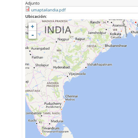
Adjunto
umaptailandia.pdf
Ubicación:
+
-