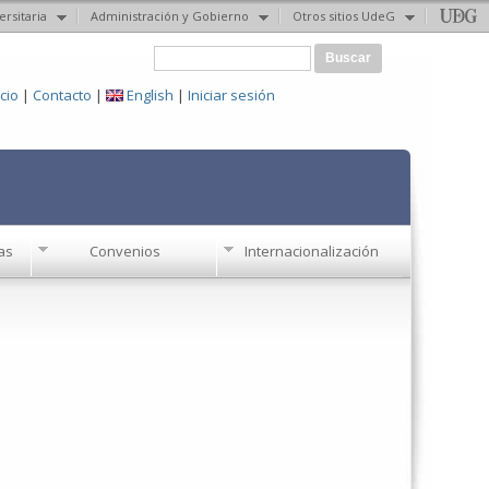
ersitaria
Administración y Gobierno
Otros sitios UdeG
Formulario de búsqueda
Buscar
icio
|
Contacto
|
English
|
Iniciar sesión
as
Convenios
Internacionalización