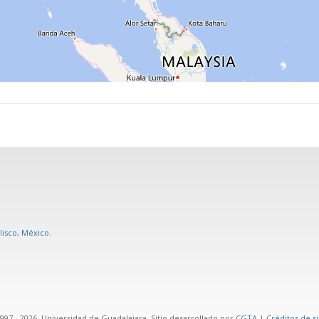
alisco, México
.
7 - 2026. Universidad de Guadalajara. Sitio desarrollado por
CGTA
|
Créditos de si