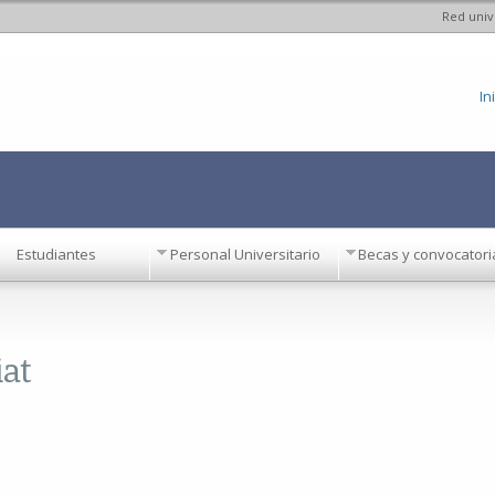
Red univ
Pasar al
contenido
principal
In
Estudiantes
Personal Universitario
Becas y convocatori
iat