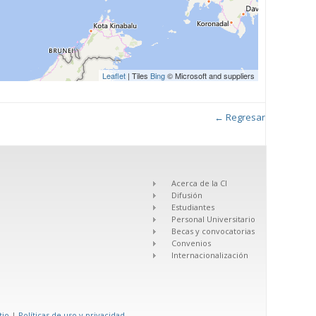
Leaflet
| Tiles
Bing
© Microsoft and suppliers
← Regresar
Acerca de la CI
Difusión
Estudiantes
Personal Universitario
Becas y convocatorias
Convenios
Internacionalización
tio
|
Políticas de uso y privacidad