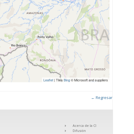
Leaflet
| Tiles
Bing
© Microsoft and suppliers
← Regresar
Acerca de la CI
Difusión