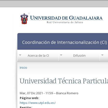
Coordinación de Internacionalización (CI)
Acerca de la CI
Difusión
Se encuentra usted aquí
Inicio
Universidad Técnica Particula
Mar, 07 Dic 2021 - 11:59
--
Bianca Romero
Página web:
https://www.utpl.edu.ec/
Región: