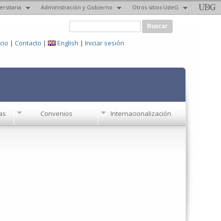
ersitaria
Administración y Gobierno
Otros sitios UdeG
Formulario de búsqueda
Buscar
icio
|
Contacto
|
English
|
Iniciar sesión
as
Convenios
Internacionalización