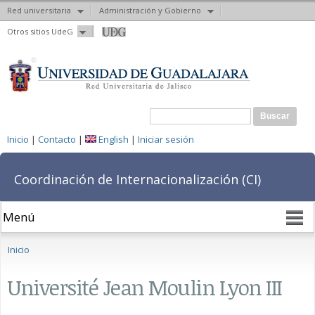
Red universitaria
Administración y Gobierno
Pasar al
Otros sitios UdeG
contenido
principal
Formulario de búsqueda
Buscar
Inicio
|
Contacto
|
English
|
Iniciar sesión
Coordinación de Internacionalización (CI)
Se encuentra usted aquí
Inicio
Université Jean Moulin Lyon III