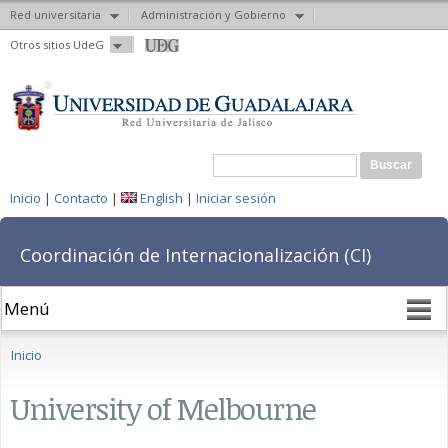
Red universitaria
Administración y Gobierno
Pasar al
Otros sitios UdeG
contenido
principal
Formulario de búsqueda
Buscar
Inicio
|
Contacto
|
English
|
Iniciar sesión
Coordinación de Internacionalización (CI)
Se encuentra usted aquí
Inicio
University of Melbourne