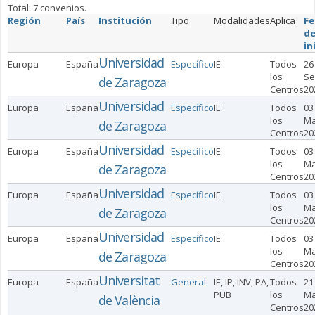
Total: 7 convenios.
Región
País
Institución
Tipo
Modalidades
Aplica
Fe
d
in
Universidad
Europa
España
Específico
IE
Todos
26
los
Se
de Zaragoza
Centros
20
Universidad
Europa
España
Específico
IE
Todos
03
los
Ma
de Zaragoza
Centros
20
Universidad
Europa
España
Específico
IE
Todos
03
los
Ma
de Zaragoza
Centros
20
Universidad
Europa
España
Específico
IE
Todos
03
los
Ma
de Zaragoza
Centros
20
Universidad
Europa
España
Específico
IE
Todos
03
los
Ma
de Zaragoza
Centros
20
Universitat
Europa
España
General
IE, IP, INV, PA,
Todos
21
PUB
los
M
de València
Centros
20