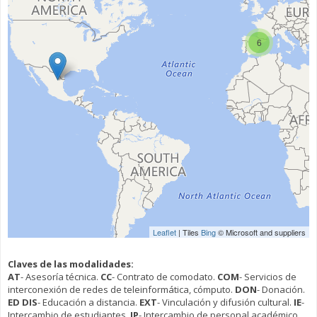
6
Leaflet
| Tiles
Bing
© Microsoft and suppliers
Claves de las modalidades:
AT
- Asesoría técnica.
CC
- Contrato de comodato.
COM
- Servicios de
interconexión de redes de teleinformática, cómputo.
DON
- Donación.
ED DIS
- Educación a distancia.
EXT
- Vinculación y difusión cultural.
IE
-
Intercambio de estudiantes.
IP
- Intercambio de personal académico.