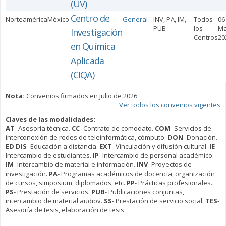
(UV)
Centro de
Norteamérica
México
General
INV, PA, IM,
Todos
06
PUB
los
M
Investigación
Centros
20
en Química
Aplicada
(CIQA)
Nota:
Convenios firmados en Julio de 2026
Ver todos los convenios vigentes
Claves de las modalidades:
AT
- Asesoría técnica.
CC
- Contrato de comodato.
COM
- Servicios de
interconexión de redes de teleinformática, cómputo.
DON
- Donación.
ED DIS
- Educación a distancia.
EXT
- Vinculación y difusión cultural.
IE
-
Intercambio de estudiantes.
IP
- Intercambio de personal académico.
IM
- Intercambio de material e información.
INV
- Proyectos de
investigación.
PA
- Programas académicos de docencia, organización
de cursos, simposium, diplomados, etc.
PP
- Prácticas profesionales.
PS
- Prestación de servicios.
PUB
- Publicaciones conjuntas,
intercambio de material audiov.
SS
- Prestación de servicio social.
TES
-
Asesoría de tesis, elaboración de tesis.