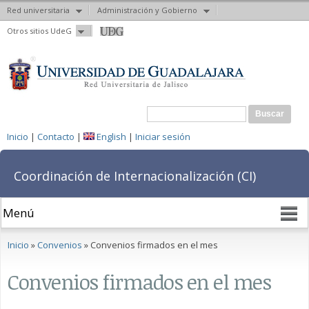
Red universitaria
Administración y Gobierno
Pasar al
Otros sitios UdeG
contenido
principal
Formulario de búsqueda
Buscar
Inicio
|
Contacto
|
English
|
Iniciar sesión
Coordinación de Internacionalización (CI)
Se encuentra usted aquí
Inicio
»
Convenios
» Convenios firmados en el mes
Convenios firmados en el mes