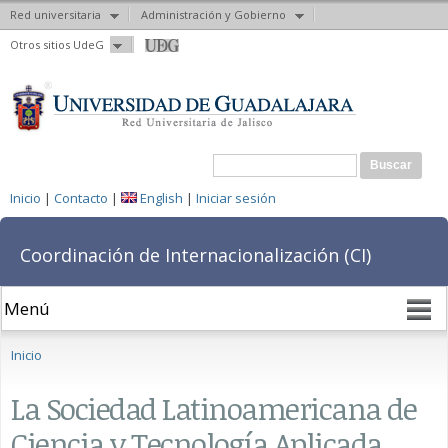
Red universitaria
Administración y Gobierno
Pasar al
Otros sitios UdeG
contenido
principal
Formulario de búsqueda
Buscar
Inicio
|
Contacto
|
English
|
Iniciar sesión
Coordinación de Internacionalización (CI)
Se encuentra usted aquí
Inicio
La Sociedad Latinoamericana de
Ciencia y Tecnología Aplicada,