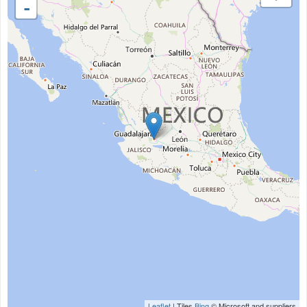
-
Leaflet
| Tiles
Bing
© Microsoft and suppliers