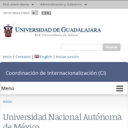
Red universitaria
Administración y Gobierno
Pasar al
Otros sitios UdeG
contenido
principal
Formulario de búsqueda
Buscar
Inicio
|
Contacto
|
English
|
Iniciar sesión
Coordinación de Internacionalización (CI)
Se encuentra usted aquí
Inicio
Universidad Nacional Autónoma
de México