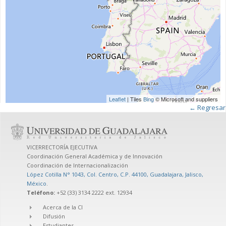
Leaflet
| Tiles
Bing
© Microsoft and suppliers
← Regresar
VICERRECTORÍA EJECUTIVA
Coordinación General Académica y de Innovación
Coordinación de Internacionalización
López Cotilla N° 1043, Col. Centro, C.P. 44100, Guadalajara, Jalisco,
México
.
Teléfono:
+52 (33) 3134 2222 ext. 12934
Acerca de la CI
Difusión
Estudiantes