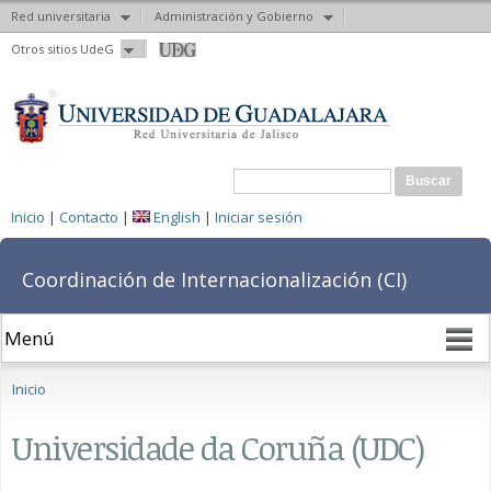
Red universitaria
Administración y Gobierno
Pasar al
Otros sitios UdeG
contenido
principal
Formulario de búsqueda
Buscar
Inicio
|
Contacto
|
English
|
Iniciar sesión
Coordinación de Internacionalización (CI)
Se encuentra usted aquí
Inicio
Universidade da Coruña (UDC)