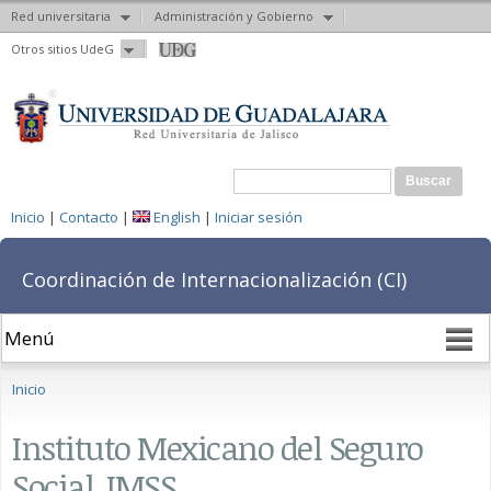
Red universitaria
Administración y Gobierno
Pasar al
Otros sitios UdeG
contenido
principal
Formulario de búsqueda
Buscar
Inicio
|
Contacto
|
English
|
Iniciar sesión
Coordinación de Internacionalización (CI)
Se encuentra usted aquí
Inicio
Instituto Mexicano del Seguro
Social, IMSS