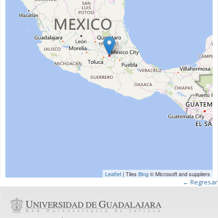
Leaflet
| Tiles
Bing
© Microsoft and suppliers
← Regresar