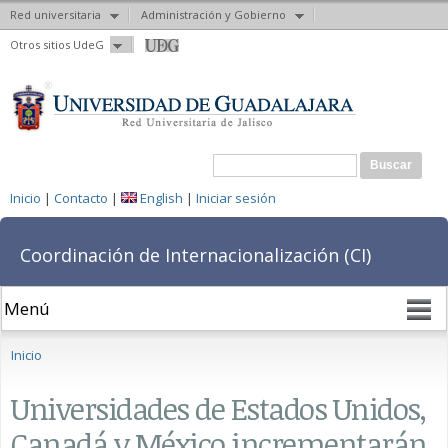
Red universitaria
Administración y Gobierno
Pasar al
Otros sitios UdeG
contenido
principal
Formulario de búsqueda
Buscar
Inicio
|
Contacto
|
English
|
Iniciar sesión
Coordinación de Internacionalización (CI)
Se encuentra usted aquí
Inicio
Universidades de Estados Unidos,
Canadá y México incrementarán