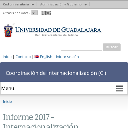
Red universitaria
Administración y Gobierno
Pasar al
Otros sitios UdeG
contenido
principal
Formulario de búsqueda
Buscar
Inicio
|
Contacto
|
English
|
Iniciar sesión
Coordinación de Internacionalización (CI)
Se encuentra usted aquí
Inicio
Informe 2017 -
Internacionalización