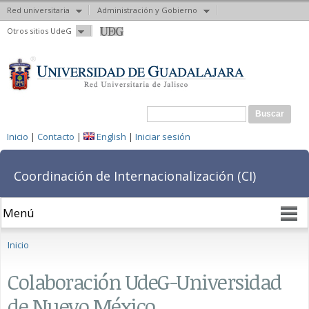
Red universitaria
Administración y Gobierno
Pasar al
Otros sitios UdeG
contenido
principal
Formulario de búsqueda
Buscar
Inicio
|
Contacto
|
English
|
Iniciar sesión
Coordinación de Internacionalización (CI)
Se encuentra usted aquí
Inicio
Colaboración UdeG-Universidad
de Nuevo México