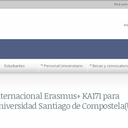
Red univ
Pasar al
contenido
principal
In
Estudiantes
Personal Universitario
Becas y convocatori
nternacional Erasmus+ KA171 para
niversidad Santiago de Compostela(