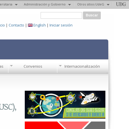
ersitaria
Administración y Gobierno
Otros sitios UdeG
Formulario de búsqueda
Buscar
icio
|
Contacto
|
English
|
Iniciar sesión
as
Convenios
Internacionalización
USC),