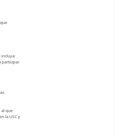
 que
 incluya:
 participar
tas
 al que
en la USC y