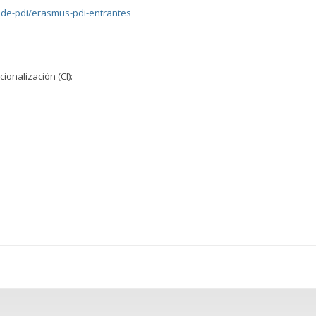
dade-pdi/erasmus-pdi-entrantes
ionalización (CI):