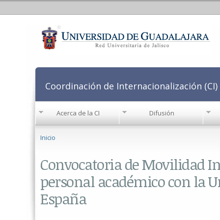
Coordinación de Internacionalización (CI)
Acerca de la CI
Difusión
Se encuentra usted aquí
Inicio
Convocatoria de Movilidad I
personal académico con la U
España