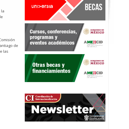
 la
de
 Comisión
antiago de
e las