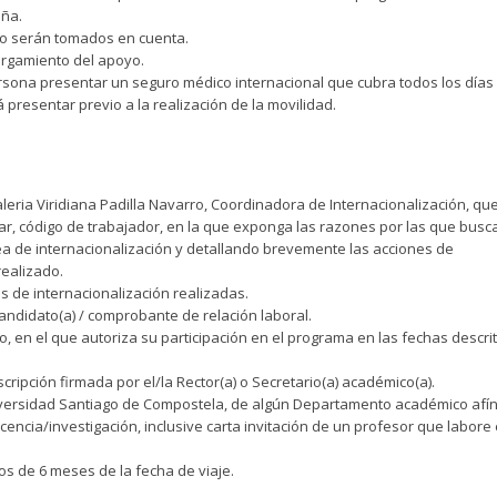
aña.
o serán tomados en cuenta.
torgamiento del apoyo.
persona presentar un seguro médico internacional que cubra todos los días
presentar previo a la realización de la movilidad.
aleria Viridiana Padilla Navarro, Coordinadora de Internacionalización, que
ar, código de trabajador, en la que exponga las razones por las que busca
ea de internacionalización y detallando brevemente las acciones de
realizado.
 de internacionalización realizadas.
candidato(a) / comprobante de relación laboral.
o, en el que autoriza su participación en el programa en las fechas descri
cripción firmada por el/la Rector(a) o Secretario(a) académico(a).
Universidad Santiago de Compostela, de algún Departamento académico afín
cencia/investigación, inclusive carta invitación de un profesor que labore 
s de 6 meses de la fecha de viaje.