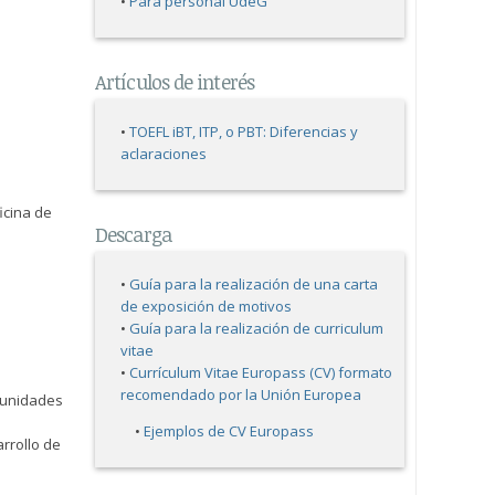
•
Para personal UdeG
Artículos de interés
•
TOEFL iBT, ITP, o PBT: Diferencias y
aclaraciones
icina de
Descarga
•
Guía para la realización de una carta
de exposición de motivos
•
Guía para la realización de curriculum
vitae
•
Currículum Vitae Europass (CV) formato
recomendado por la Unión Europea
e unidades
•
Ejemplos de CV Europass
rrollo de