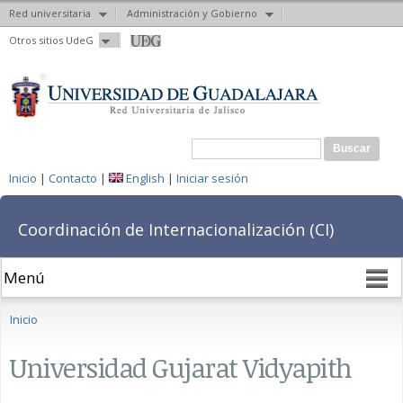
Red universitaria
Administración y Gobierno
Pasar al
Otros sitios UdeG
contenido
principal
Formulario de búsqueda
Buscar
Inicio
|
Contacto
|
English
|
Iniciar sesión
Coordinación de Internacionalización (CI)
Se encuentra usted aquí
Inicio
Universidad Gujarat Vidyapith