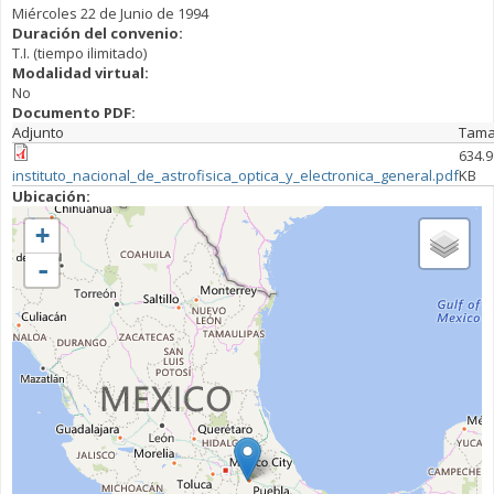
Miércoles 22 de Junio de 1994
Duración del convenio:
T.I. (tiempo ilimitado)
Modalidad virtual:
No
Documento PDF:
Adjunto
Tam
634.9
instituto_nacional_de_astrofisica_optica_y_electronica_general.pdf
KB
Ubicación:
+
-