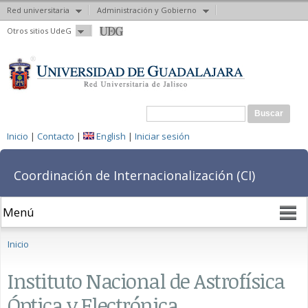
Red universitaria
Administración y Gobierno
Pasar al
Otros sitios UdeG
contenido
principal
Formulario de búsqueda
Buscar
Inicio
|
Contacto
|
English
|
Iniciar sesión
Coordinación de Internacionalización (CI)
Se encuentra usted aquí
Inicio
Instituto Nacional de Astrofísica
Óptica y Electrónica