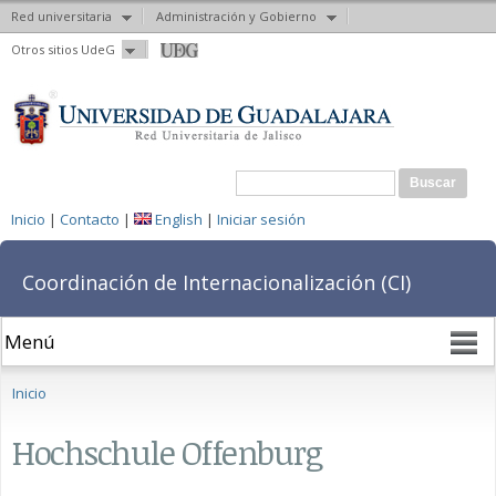
Red universitaria
Administración y Gobierno
Pasar al
Otros sitios UdeG
contenido
principal
Formulario de búsqueda
Buscar
Inicio
|
Contacto
|
English
|
Iniciar sesión
Coordinación de Internacionalización (CI)
Se encuentra usted aquí
Inicio
Hochschule Offenburg