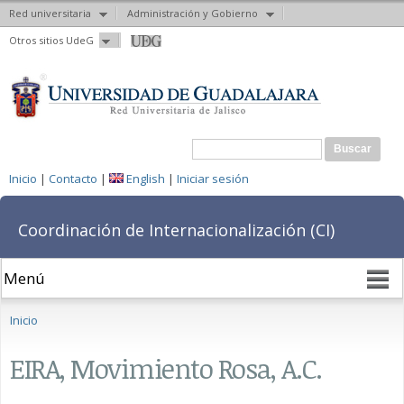
Red universitaria
Administración y Gobierno
Pasar al
Otros sitios UdeG
contenido
principal
Formulario de búsqueda
Buscar
Inicio
|
Contacto
|
English
|
Iniciar sesión
Coordinación de Internacionalización (CI)
Se encuentra usted aquí
Inicio
EIRA, Movimiento Rosa, A.C.