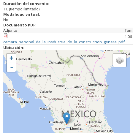
Duración del convenio:
T.I. (tiempo ilimitado)
Modalidad virtual:
No
Documento PDF:
Adjunto
Tam
1.06
camara_nacional_de_la_insdustria_de_la_construccion_general.pdf
Ubicación:
+
-