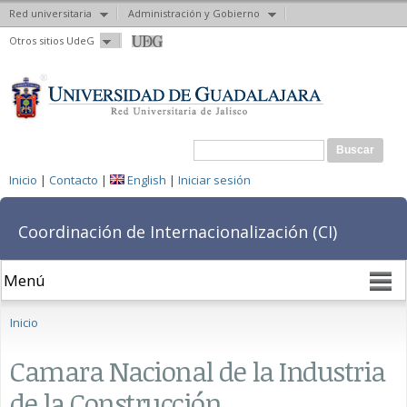
Red universitaria
Administración y Gobierno
Pasar al
Otros sitios UdeG
contenido
principal
Formulario de búsqueda
Buscar
Inicio
|
Contacto
|
English
|
Iniciar sesión
Coordinación de Internacionalización (CI)
Se encuentra usted aquí
Inicio
Camara Nacional de la Industria
de la Construcción