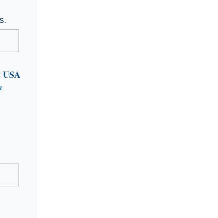
s.
y USA
n