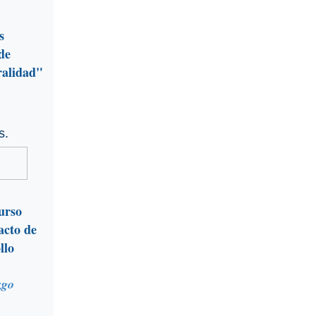
s
de
ralidad"
s.
urso
acto de
llo
zgo