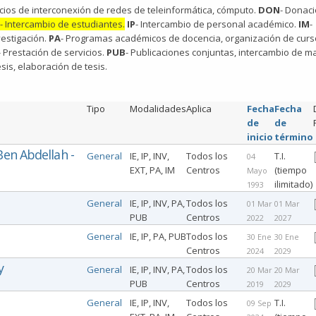
icios de interconexión de redes de teleinformática, cómputo.
DON
- Donac
- Intercambio de estudiantes.
IP
- Intercambio de personal académico.
IM
-
vestigación.
PA
- Programas académicos de docencia, organización de curs
- Prestación de servicios.
PUB
- Publicaciones conjuntas, intercambio de ma
esis, elaboración de tesis.
Tipo
Modalidades
Aplica
Fecha
Fecha
de
de
inicio
término
en Abdellah -
General
IE, IP, INV,
Todos los
T.I.
04
EXT, PA, IM
Centros
(tiempo
Mayo
ilimitado)
1993
General
IE, IP, INV, PA,
Todos los
01 Mar
01 Mar
PUB
Centros
2022
2027
General
IE, IP, PA, PUB
Todos los
30 Ene
30 Ene
Centros
2024
2029
y
General
IE, IP, INV, PA,
Todos los
20 Mar
20 Mar
PUB
Centros
2019
2029
General
IE, IP, INV,
Todos los
T.I.
09 Sep