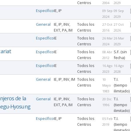
Centros
2004
2029
Específico
IE, IP
09 Sep
09 Sep
2024
2029
General
IE, IP, INV,
Todos los
27 Oct
27 Oct
EXT, PA, IM
Centros
2016
2026
Específico
IE
Todos los
26 Mar
26 Mar
Centros
2024
2029
ariat
Específico
IE
Todos los
S.F. (sin
08 Abr
Centros
fecha)
2012
Específico
IE
Todos los
16 Ago
16 Ago
Centros
2023
2028
General
IE, IP, INV, IM
Todos los
T.I.
10
Centros
(tiempo
Mayo
ilimitado)
1983
njeros de la
General
IE, IP, INV,
Todos los
T.I.
20 Dic
EXT, PA, IM
Centros
(tiempo
1996
Taegu-Hyosung
ilimitado)
Específico
IE, IP
Todos los
T.I.
05 Feb
Centros
(tiempo
2019
ilimitado)