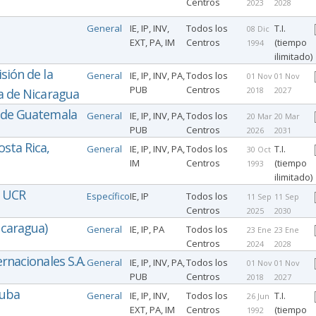
Centros
2023
2028
General
IE, IP, INV,
Todos los
T.I.
08 Dic
EXT, PA, IM
Centros
(tiempo
1994
ilimitado)
sión de la
General
IE, IP, INV, PA,
Todos los
01 Nov
01 Nov
PUB
Centros
2018
2027
ca de Nicaragua
s de Guatemala
General
IE, IP, INV, PA,
Todos los
20 Mar
20 Mar
PUB
Centros
2026
2031
sta Rica,
General
IE, IP, INV, PA,
Todos los
T.I.
30 Oct
IM
Centros
(tiempo
1993
ilimitado)
, UCR
Específico
IE, IP
Todos los
11 Sep
11 Sep
Centros
2025
2030
icaragua)
General
IE, IP, PA
Todos los
23 Ene
23 Ene
Centros
2024
2028
rnacionales S.A.
General
IE, IP, INV, PA,
Todos los
01 Nov
01 Nov
PUB
Centros
2018
2027
Cuba
General
IE, IP, INV,
Todos los
T.I.
26 Jun
EXT, PA, IM
Centros
(tiempo
1992