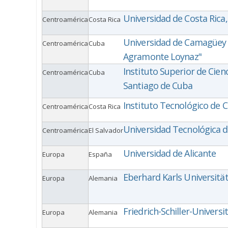
Universidad de Costa Rica
Centroamérica
Costa Rica
Universidad de Camagüey 
Centroamérica
Cuba
Agramonte Loynaz"
Instituto Superior de Cien
Centroamérica
Cuba
Santiago de Cuba
Instituto Tecnológico de C
Centroamérica
Costa Rica
Universidad Tecnológica d
Centroamérica
El Salvador
Universidad de Alicante
Europa
España
Eberhard Karls Universitä
Europa
Alemania
Friedrich-Schiller-Universi
Europa
Alemania