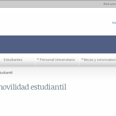
Red univ
Pasar al
contenido
principal
In
Estudiantes
Personal Universitario
Becas y convocatori
tudiantil
movilidad estudiantil