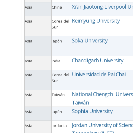
Xi'an Jiaotong-Liverpool Un
Asia
China
Keimyung University
Asia
Corea del
Sur
Soka University
Asia
Japón
Chandigarh University
Asia
India
Universidad de Pai Chai
Asia
Corea del
Sur
National Chengchi Univers
Asia
Taiwán
Taiwán
Sophia University
Asia
Japón
Jordan University of Scien
Asia
Jordania