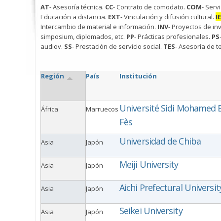
AT
- Asesoría técnica.
CC
- Contrato de comodato.
COM
- Serv
Educación a distancia.
EXT
- Vinculación y difusión cultural.
IE
Intercambio de material e información.
INV
- Proyectos de in
simposium, diplomados, etc.
PP
- Prácticas profesionales.
PS
audiov.
SS
- Prestación de servicio social.
TES
- Asesoría de t
Región
País
Institución
Université Sidi Mohamed B
África
Marruecos
Fès
Universidad de Chiba
Asia
Japón
Meiji University
Asia
Japón
Aichi Prefectural Universit
Asia
Japón
Seikei University
Asia
Japón