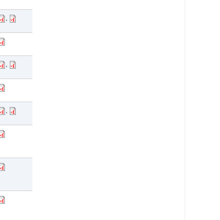
,
,
,