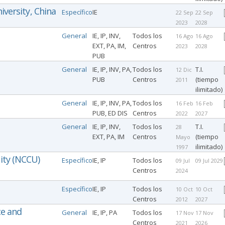
iversity, China
Específico
IE
22 Sep
22 Sep
2023
2028
General
IE, IP, INV,
Todos los
16 Ago
16 Ago
EXT, PA, IM,
Centros
2023
2028
PUB
General
IE, IP, INV, PA,
Todos los
T.I.
12 Dic
PUB
Centros
(tiempo
2011
ilimitado)
General
IE, IP, INV, PA,
Todos los
16 Feb
16 Feb
PUB, ED DIS
Centros
2022
2027
General
IE, IP, INV,
Todos los
T.I.
28
EXT, PA, IM
Centros
(tiempo
Mayo
ilimitado)
1997
ity (NCCU)
Específico
IE, IP
Todos los
09 Jul
09 Jul 2029
Centros
2024
Específico
IE, IP
Todos los
10 Oct
10 Oct
Centros
2012
2027
ce and
General
IE, IP, PA
Todos los
17 Nov
17 Nov
Centros
2021
2026