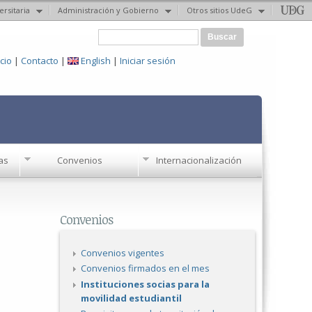
ersitaria
Administración y Gobierno
Otros sitios UdeG
Formulario de búsqueda
Buscar
icio
|
Contacto
|
English
|
Iniciar sesión
as
Convenios
Internacionalización
Convenios
Convenios vigentes
Convenios firmados en el mes
Instituciones socias para la
movilidad estudiantil