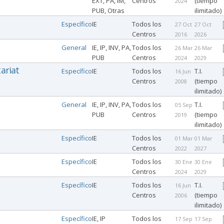
EXT, PA, IM,
Centros
(tiempo
2024
PUB, Otras
ilimitado)
Específico
IE
Todos los
27 Oct
27 Oct
Centros
2016
2026
General
IE, IP, INV, PA,
Todos los
26 Mar
26 Mar
PUB
Centros
2024
2029
ariat
Específico
IE
Todos los
T.I.
16 Jun
Centros
(tiempo
2008
ilimitado)
General
IE, IP, INV, PA,
Todos los
T.I.
05 Sep
PUB
Centros
(tiempo
2019
ilimitado)
Específico
IE
Todos los
01 Mar
01 Mar
Centros
2022
2027
Específico
IE
Todos los
30 Ene
30 Ene
Centros
2024
2029
Específico
IE
Todos los
T.I.
16 Jun
Centros
(tiempo
2006
ilimitado)
Específico
IE, IP
Todos los
17 Sep
17 Sep