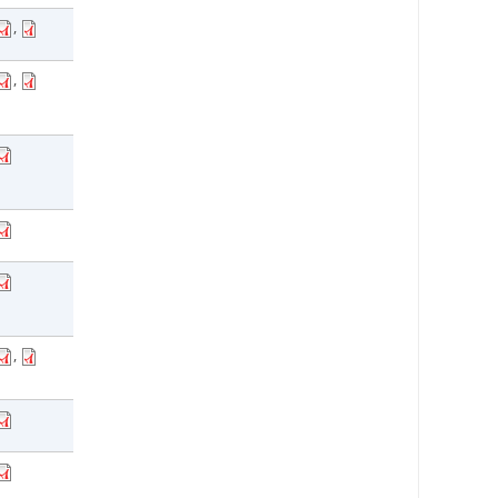
,
,
,