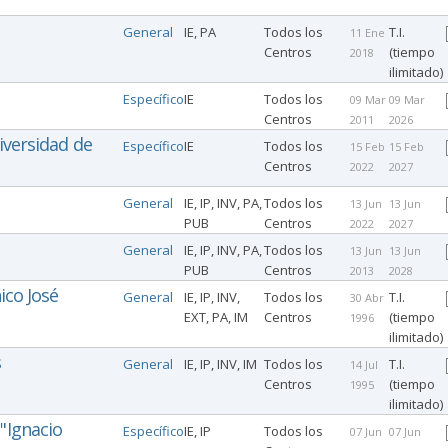
General
IE, PA
Todos los
T.I.
11 Ene
Centros
(tiempo
2018
ilimitado)
Específico
IE
Todos los
09 Mar
09 Mar
Centros
2011
2026
iversidad de
Específico
IE
Todos los
15 Feb
15 Feb
Centros
2022
2027
General
IE, IP, INV, PA,
Todos los
13 Jun
13 Jun
PUB
Centros
2022
2027
General
IE, IP, INV, PA,
Todos los
13 Jun
13 Jun
PUB
Centros
2013
2028
ico José
General
IE, IP, INV,
Todos los
T.I.
30 Abr
EXT, PA, IM
Centros
(tiempo
1996
ilimitado)
s
General
IE, IP, INV, IM
Todos los
T.I.
14 Jul
Centros
(tiempo
1995
ilimitado)
"Ignacio
Específico
IE, IP
Todos los
07 Jun
07 Jun