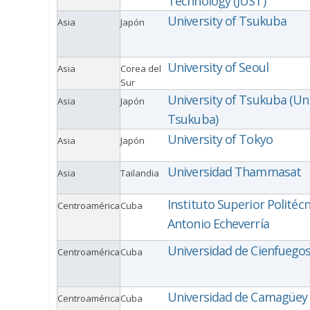
Technology (JUST)
University of Tsukuba
Asia
Japón
University of Seoul
Asia
Corea del
Sur
University of Tsukuba (Un
Asia
Japón
Tsukuba)
University of Tokyo
Asia
Japón
Universidad Thammasat
Asia
Tailandia
Instituto Superior Politécn
Centroamérica
Cuba
Antonio Echeverría
Universidad de Cienfuego
Centroamérica
Cuba
Universidad de Camagüey 
Centroamérica
Cuba