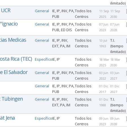
ilimitado)
, UCR
General
IE, IP, INV, PA,
Todos los
11 Sep
11 Sep
PUB
Centros
2025
2030
"Ignacio
General
IE, IP, INV, PA,
Todos los
07 Jun
07 Jun
PUB, ED DIS
Centros
2023
2028
cias Medicas
General
IE, IP, INV,
Todos los
T.I.
13 Jul
EXT, PA, IM
Centros
(tiempo
1993
ilimitado)
osta Rica (TEC)
Específico
IE, IP
Todos los
18 Mar
18 Mar
Centros
2025
2030
e El Salvador
General
IE, IP, INV, PA,
Todos los
03 Jun
03 Jun
PUB
Centros
2022
2027
General
IE, IP, INV, PA,
Todos los
01 Dic
01 Dic
PUB
Centros
2017
2027
t Tübingen
General
IE, IP, INV,
Todos los
T.I.
01 Dic
EXT, PA, IM
Centros
(tiempo
1988
ilimitado)
tät Jena
Específico
IE, IP
Todos los
09 Jun
09 Jun
Centros
2023
2028