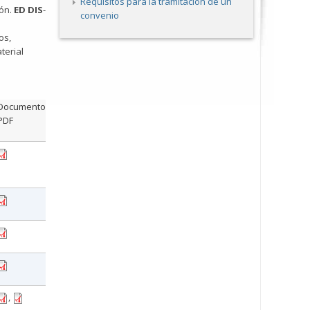
Requisitos para la tramitación de un
ión.
ED DIS
-
convenio
os,
terial
Documento
PDF
,